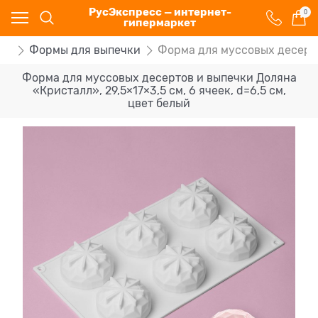
РусЭкспресс — интернет-
0
гипермаркет
на
Формы для выпечки
Форма для муссовых десертов
Форма для муссовых десертов и выпечки Доляна
«Кристалл», 29,5×17×3,5 см, 6 ячеек, d=6,5 см,
цвет белый