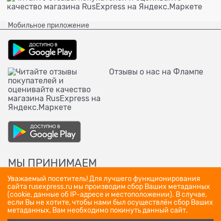
Мобильное приложение
Отзывы о нас на Флампе
МЫ ПРИНИМАЕМ
Уважаемый посетитель! Для лучшего функционирования
сайта rusexpress.ru мы производим сбор Ваших метаданных
(cookie, данные об IP-адресе и местоположении). В случае,
если Вы не хотите, чтобы нами был осуществлён сбор Ваших
метаданных, Вам необходимо покинуть данный сайт.