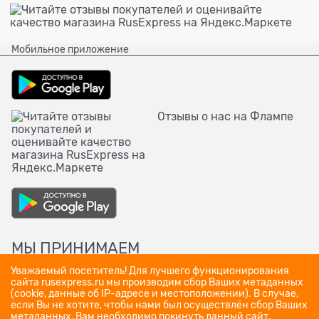
Мобильное приложение
Отзывы о нас на Флампе
МЫ ПРИНИМАЕМ
Уважаемый посетитель! Для лучшего функционирования
сайта rusexpress.ru мы производим сбор Ваших метаданных
(cookie, данные об IP-адресе и местоположении). В случае,
если Вы не хотите, чтобы нами был осуществлён сбор Ваших
метаданных, Вам необходимо покинуть данный сайт.