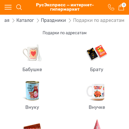
РусЭкспресс — интернет-
0
гипермаркет
вная
Каталог
Праздники
Подарки по адресатам
Подарки по адресатам
Бабушке
Брату
Внуку
Внучке