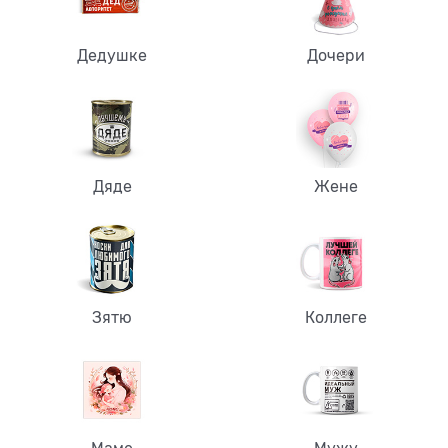
Дедушке
Дочери
Дяде
Жене
Зятю
Коллеге