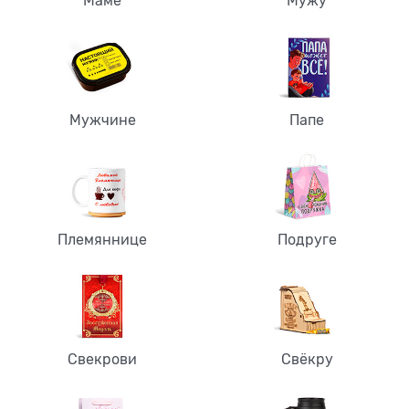
Маме
Мужу
Мужчине
Папе
Племяннице
Подруге
Свекрови
Свёкру