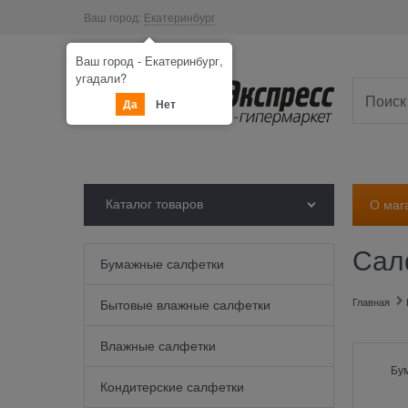
Ваш город:
Екатеринбург
Ваш город - Екатеринбург,
угадали?
Да
Нет
Каталог товаров
О маг
Сал
Бумажные салфетки
Главная
Бытовые влажные салфетки
Влажные салфетки
Бу
Кондитерские салфетки