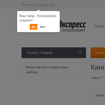
Ваш город:
Екатеринбург
Ваш город - Екатеринбург,
угадали?
Да
Нет
Каталог товаров
О маг
Кан
Канцелярские подарочные
наборы
Главная
Канце