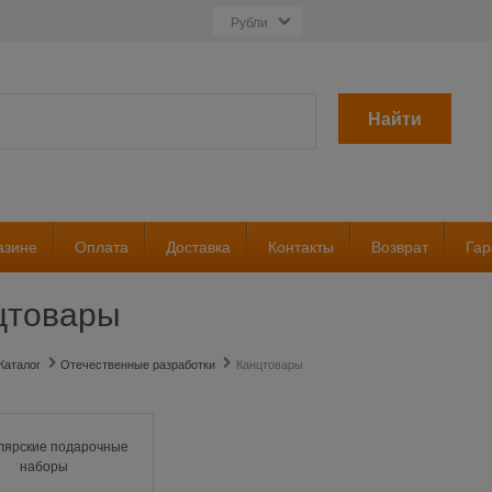
Найти
азине
Оплата
Доставка
Контакты
Возврат
Гар
цтовары
Каталог
Отечественные разработки
Канцтовары
лярские подарочные
наборы