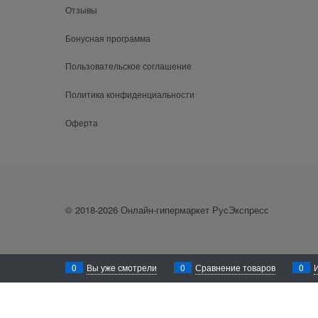
Отзывы
Бонусная программа
Пользовательское соглашение
Политика конфиденциальности
Оферта
© 2018-2026 Онлайн-гипермаркет РусЭкспресс
0
Вы уже смотрели
0
Сравнение товаров
0
Уважаемый посетитель! Для лучшего функционирования сайта rusexpress
осуществлён сбор Ваших метаданных, Вам необходимо покинуть данный