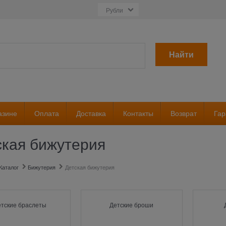
Найти
азине
Оплата
Доставка
Контакты
Возврат
Гар
ская бижутерия
Каталог
Бижутерия
Детская бижутерия
етские браслеты
Детские броши