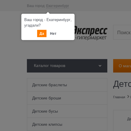
Ваш город:
Екатеринбург
Ваш город - Екатеринбург,
угадали?
Да
Нет
Каталог товаров
О маг
Дет
Детские браслеты
Главная
Детские броши
Детские бусы
Д
Детские клипсы