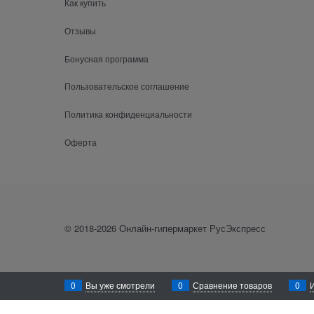
Как купить
Отзывы
Бонусная программа
Пользовательское соглашение
Политика конфиденциальности
Оферта
© 2018-2026 Онлайн-гипермаркет РусЭкспресс
0
Вы уже смотрели
0
Сравнение товаров
0
Уважаемый посетитель! Для лучшего функционирования сайта rusexpress