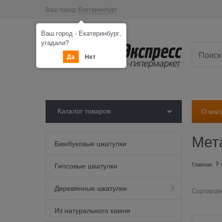
Ваш город:
Екатеринбург
Ваш город - Екатеринбург,
угадали?
Да
Нет
Каталог товаров
О маг
Мет
Бамбуковые шкатулки
Главная
Гипсовые шкатулки
Деревянные шкатулки
Сортировк
Из натурального камня