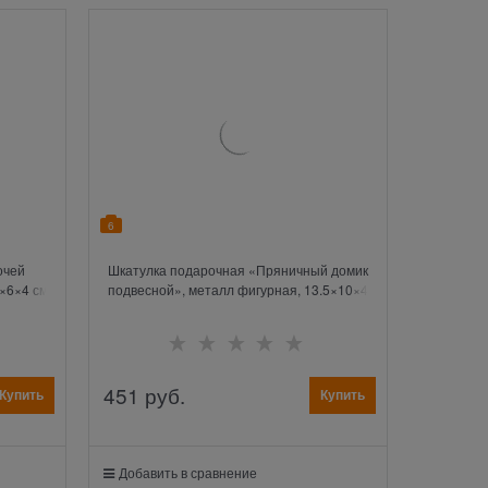
6
очей
Шкатулка подарочная «Пряничный домик
×6×4 см
подвесной», металл фигурная, 13.5×10×4
см
451
 руб.
Купить
Купить
Добавить в сравнение