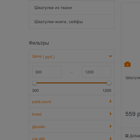
Шкатулки из ткани
Шкатулки-книги, сейфы
Фильтры
Цена
( руб.)
4
-
Шкатулк
300
1200
parts count
559
 
tnved
Дизайн
Добав
ШК WB