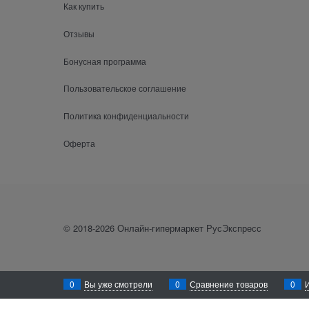
Как купить
Отзывы
Бонусная программа
Пользовательское соглашение
Политика конфиденциальности
Оферта
© 2018-2026 Онлайн-гипермаркет РусЭкспресс
0
Вы уже смотрели
0
Сравнение товаров
0
Уважаемый посетитель! Для лучшего функционирования сайта rusexpress