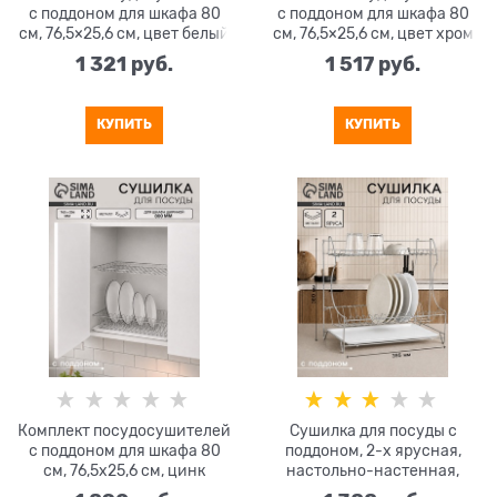
с поддоном для шкафа 80
с поддоном для шкафа 80
см, 76,5×25,6 см, цвет белый
см, 76,5×25,6 см, цвет хром
1 321
 руб.
1 517
 руб.
КУПИТЬ
КУПИТЬ
Комплект посудосушителей
Сушилка для посуды с
с поддоном для шкафа 80
поддоном, 2-х ярусная,
см, 76,5x25,6 см, цинк
настольно-настенная,
39,5x25x38 см, цвет хром