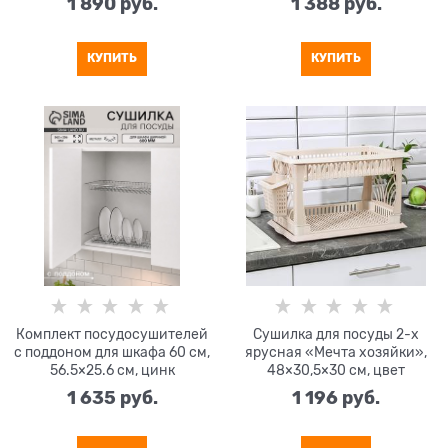
1 890
 руб.
1 388
 руб.
КУПИТЬ
КУПИТЬ
Комплект посудосушителей
Сушилка для посуды 2-х
с поддоном для шкафа 60 см,
ярусная «Мечта хозяйки»,
56.5×25.6 см, цинк
48×30,5×30 см, цвет
бежевый
1 635
 руб.
1 196
 руб.