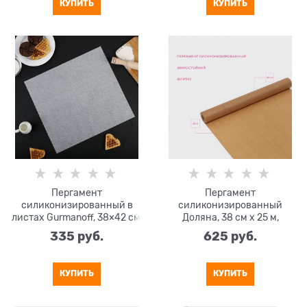
КУПИТЬ
КУПИТЬ
Пергамент
Пергамент
силиконизированный в
силиконизированный
листах Gurmanoff, 38×42 см,
Доляна, 38 см х 25 м,
набор 5 штук
коричневый, жиростойкий
335
 руб.
625
 руб.
КУПИТЬ
КУПИТЬ