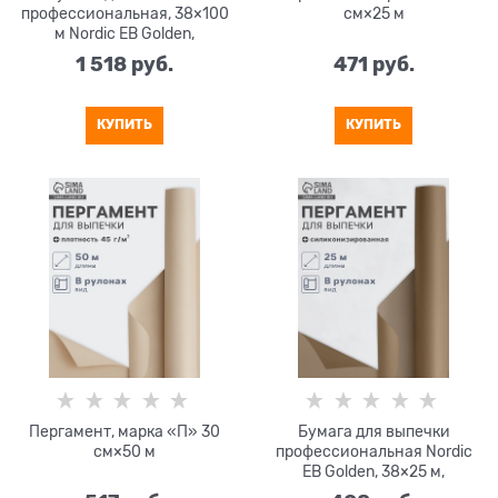
профессиональная, 38×100
см×25 м
м Nordic EB Golden,
силиконизированная
1 518
 руб.
471
 руб.
КУПИТЬ
КУПИТЬ
Пергамент, марка «П» 30
Бумага для выпечки
см×50 м
профессиональная Nordic
EB Golden, 38×25 м,
силиконизированная