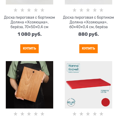
Доска пироговая с бортиком
Доска пироговая с бортиком
Доляна «Хозяюшка»,
Доляна «Хозяюшка»,
берёза, 70×50×0,4 см
60×40×0,4 см, берёза
1 080
 руб.
880
 руб.
КУПИТЬ
КУПИТЬ