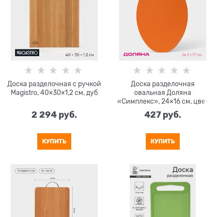
Доска разделочная с ручкой
Доска разделочная
Mаgistrо, 40×30×1,2 см, дуб
овальная Доляна
«Симплекс», 24×16 см, цвет
МИКС
2 294
 руб.
427
 руб.
КУПИТЬ
КУПИТЬ