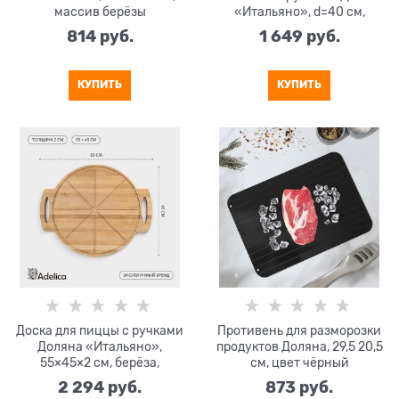
массив берёзы
«Итальяно», d=40 см,
берёза
814
 руб.
1 649
 руб.
КУПИТЬ
КУПИТЬ
Доска для пиццы с ручками
Противень для разморозки
Доляна «Итальяно»,
продуктов Доляна, 29,5 20,5
55×45×2 см, берёза,
см, цвет чёрный
пропитано маслом
2 294
 руб.
873
 руб.