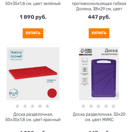
50×35×1,8 см, цвет зелёный
противоскользящая гибкая
Доляна, 38×29 см, цвет
МИКС
1 890
 руб.
447
 руб.
КУПИТЬ
КУПИТЬ
Доска разделочная,
Доска разделочная, 32×20
50х35х1,8 см, цвет красный
см, цвет МИКС