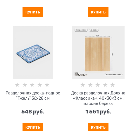
КУПИТЬ
КУПИТЬ
Разделочная доска-поднос
Доска разделочная Доляна
"Гжель" 36х28 см
«Классика», 40×30×3 см,
массив берёзы
548
 руб.
1 551
 руб.
КУПИТЬ
КУПИТЬ