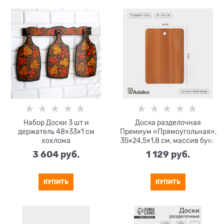
Набор Доски 3 шт и
Доскa рaзделочнaя
держатель 48×33×1 см
Премиум «Прямоугольнaя»,
хохлома
35×24,5×1,8 см, мaссив букa
3 604
 руб.
1 129
 руб.
КУПИТЬ
КУПИТЬ