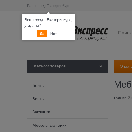
Ваш город:
Екатеринбург
Ваш город - Екатеринбург,
угадали?
Да
Нет
Каталог товаров
О маг
Меб
Болты
Главная
Винты
Заглушки
Мебельные гайки