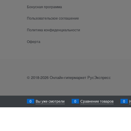
Бонусная программа
Пользовательское соглашение
Политика конфиденциальности
Оферта
© 2018-2026 Онлайн-гипермаркет РусЭкспресс
0
Вы уже смотрели
0
Сравнение товаров
0
Уважаемый посетитель! Для лучшего функционирования сайта rusexpress
осуществлён сбор Ваших метаданных, Вам необходимо покинуть данный
Закрыть