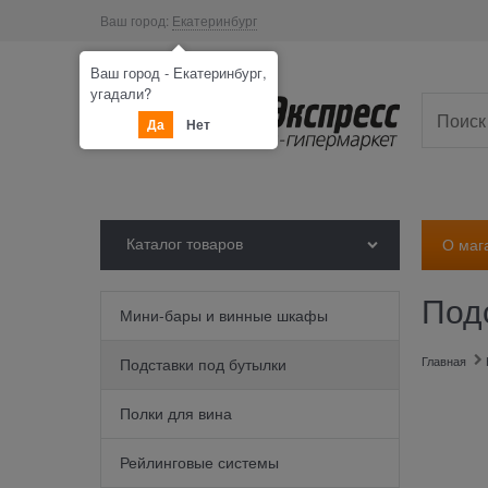
Ваш город:
Екатеринбург
Ваш город - Екатеринбург,
угадали?
Да
Нет
Каталог товаров
О маг
Под
Мини-бары и винные шкафы
Главная
Подставки под бутылки
Полки для вина
Рейлинговые системы