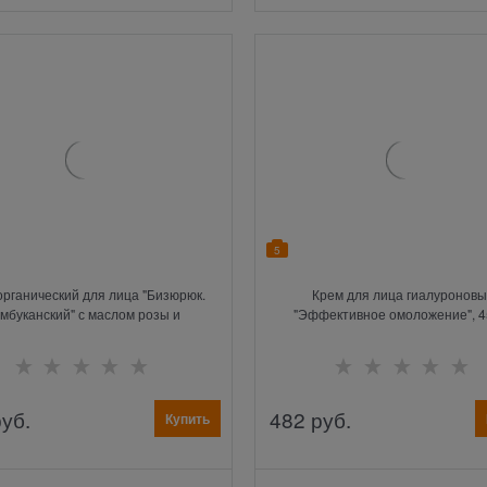
5
органический для лица "Бизюрюк.
Крем для лица гиалуронов
мбуканский" с маслом розы и
"Эффективное омоложение", 4
гиалуроновой кислотой, 40 г
руб.
482
 руб.
Купить