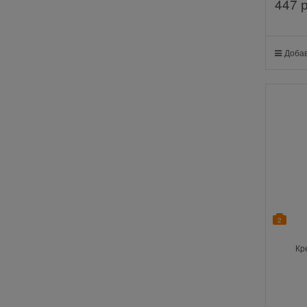
447
 
Добав
2
Кр