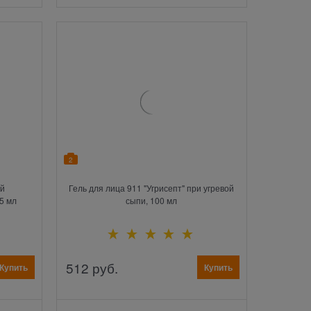
2
ый
Гель для лица 911 "Угрисепт" при угревой
5 мл
сыпи, 100 мл
512
 руб.
Купить
Купить