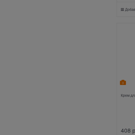
Добав
3
Крем дл
408
 