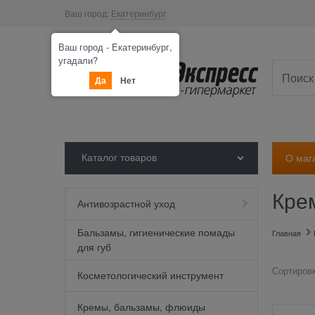
Ваш город:
Екатеринбург
Ваш город - Екатеринбург,
угадали?
Да
Нет
Каталог товаров
О маг
Кре
Антивозрастной уход
Бальзамы, гигиенические помады
Главная
для губ
Сортировк
Косметологический инструмент
Кремы, бальзамы, флюиды