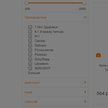
200
2500
Производители
7 Нот Здоровья
8.1.8 beauty formula
911
Caviale
Delicare
Fitoкосметик
Floresan
4
GoryStepy
Librederm
Крем 
NOVOSVIT
Та
Больше
parts count
564
 
tnved
UVA/UVB