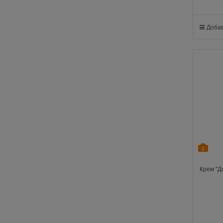
Добав
2
Крем "Д