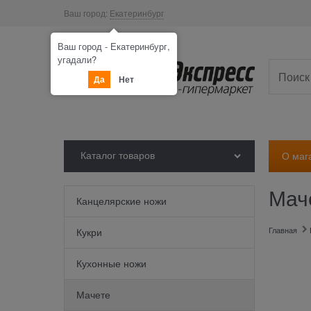
Ваш город:
Екатеринбург
Ваш город - Екатеринбург,
угадали?
Да
Нет
Каталог товаров
О маг
Мач
Канцелярские ножи
Главная
Кукри
Кухонные ножи
Мачете