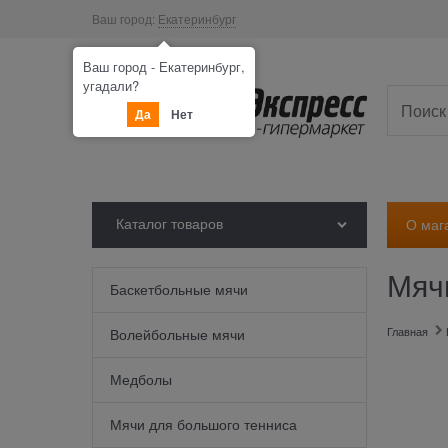
Ваш город:
Екатеринбург
Ваш город - Екатеринбург,
угадали?
Да
Нет
Каталог товаров
О маг
Мяч
Баскетбольные мячи
Главная
Волейбольные мячи
Медболы
Мячи для большого тенниса