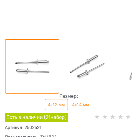
Размер:
4х12 мм
4х14 мм
Есть в наличии (
21
набор
)
Артикул:
2502521