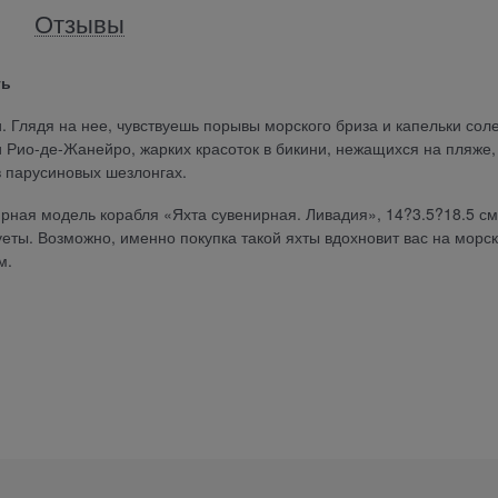
Отзывы
ть
. Глядя на нее, чувствуешь порывы морского бриза и капельки сол
и Рио-де-Жанейро, жарких красоток в бикини, нежащихся на пляже,
 парусиновых шезлонгах.
рная модель корабля «Яхта сувенирная. Ливадия», 14?3.5?18.5 см
еты. Возможно, именно покупка такой яхты вдохновит вас на морс
м.