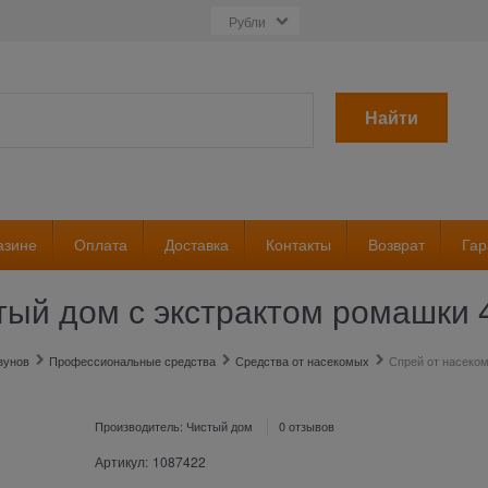
Найти
азине
Оплата
Доставка
Контакты
Возврат
Гар
тый дом с экстрактом ромашки 
зунов
Профессиональные средства
Средства от насекомых
Спрей от насеко
Производитель:
Чистый дом
0 отзывов
Артикул:
1087422