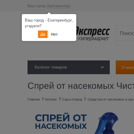
Ваш город:
Екатеринбург
Ваш город - Екатеринбург,
угадали?
Да
Нет
Каталог товаров
О маг
Спрей от насекомых Чис
Главная
Каталог
Сад и огород
Средства от насекомых и гры