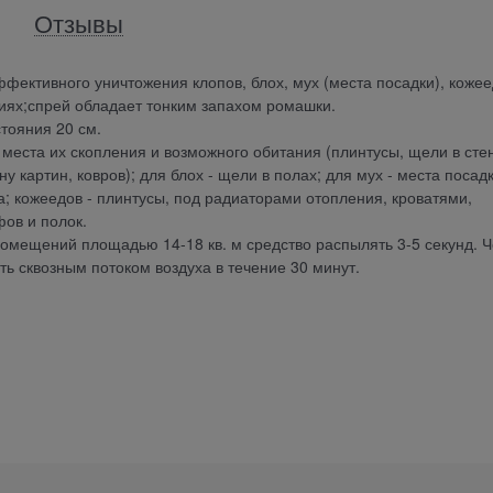
Отзывы
фективного уничтожения клопов, блох, мух (места посадки), кожее
иях;спрей обладает тонким запахом ромашки.
тояния 20 см.
 места их скопления и возможного обитания (плинтусы, щели в сте
 картин, ковров); для блох - щели в полах; для мух - места посадк
а; кожеедов - плинтусы, под радиаторами отопления, кроватями,
ов и полок.
омещений площадью 14-18 кв. м средство распылять 3-5 секунд. Ч
ь сквозным потоком воздуха в течение 30 минут.