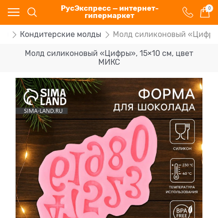
РусЭкспресс — интернет-
0
гипермаркет
ды
Кондитерские молды
Молд силиконовый «Цифры»
Молд силиконовый «Цифры», 15×10 см, цвет
МИКС