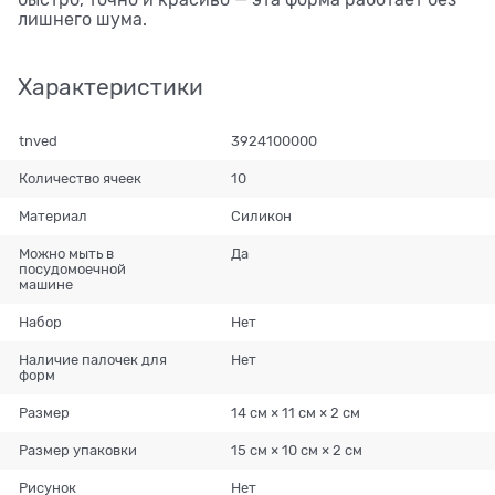
быстро, точно и красиво — эта форма работает без
лишнего шума.
Характеристики
tnved
3924100000
Количество ячеек
10
Материал
Силикон
Можно мыть в
Да
посудомоечной
машине
Набор
Нет
Наличие палочек для
Нет
форм
Размер
14 см × 11 см × 2 см
Размер упаковки
15 см × 10 см × 2 см
Рисунок
Нет