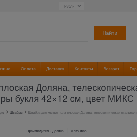
Найти
азине
Оплата
Доставка
Контакты
Возврат
Гар
лоская Доляна, телескопическа
бры букля 42×12 см, цвет МИКС
щие
Швабры
Швабра для мытья пола плоская Доляна, телескопическая стальная 
Производитель:
Доляна
0 отзывов