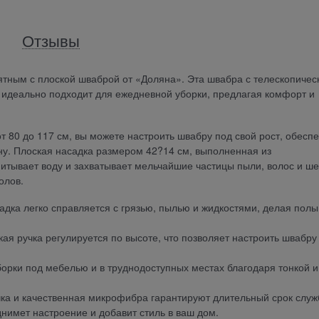
Отзывы
ятным с плоской шваброй от «Доляна». Эта швабра с телескопичес
 идеально подходит для ежедневной уборки, предлагая комфорт и
т 80 до 117 см, вы можете настроить швабру под свой рост, обесп
ину. Плоская насадка размером 42?14 см, выполненная из
тывает воду и захватывает мельчайшие частицы пыли, волос и ше
олов.
дка легко справляется с грязью, пылью и жидкостями, делая полы
ая ручка регулируется по высоте, что позволяет настроить швабру
орки под мебелью и в труднодоступных местах благодаря тонкой и
ка и качественная микрофибра гарантируют длительный срок служ
имет настроение и добавит стиль в ваш дом.