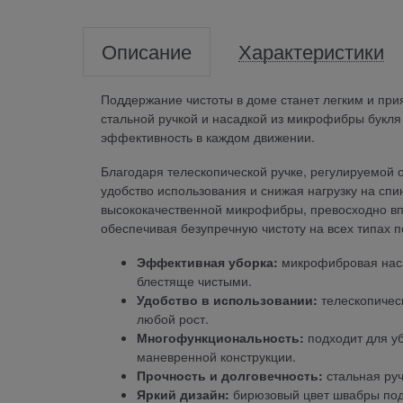
Описание
Характеристики
Поддержание чистоты в доме станет легким и при
стальной ручкой и насадкой из микрофибры букля
эффективность в каждом движении.
Благодаря телескопической ручке, регулируемой о
удобство использования и снижая нагрузку на сп
высококачественной микрофибры, превосходно впи
обеспечивая безупречную чистоту на всех типах п
Эффективная уборка:
микрофибровая наса
блестяще чистыми.
Удобство в использовании:
телескопическ
любой рост.
Многофункциональность:
подходит для уб
маневренной конструкции.
Прочность и долговечность:
стальная руч
Яркий дизайн:
бирюзовый цвет швабры подн