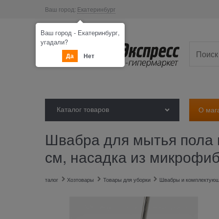
Ваш город:
Екатеринбург
Ваш город - Екатеринбург,
угадали?
Да
Нет
Каталог товаров
О маг
Швабра для мытья пола п
см, насадка из микрофи
Главная
Каталог
Хозтовары
Товары для уборки
Швабры и комплектую