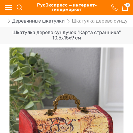
РусЭкспресс — интернет-
0
гипермаркет
ки
Деревянные шкатулки
Шкатулка дерево сундучок
Шкатулка дерево сундучок "Карта странника"
10,5х15х9 см