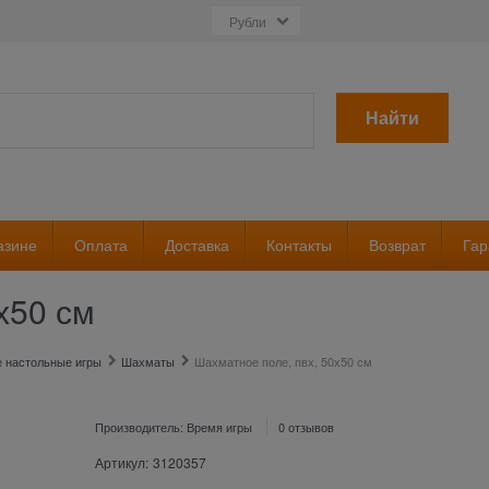
Найти
азине
Оплата
Доставка
Контакты
Возврат
Гар
х50 см
е настольные игры
Шахматы
Шахматное поле, пвх, 50х50 см
Производитель:
Время игры
0 отзывов
Артикул:
3120357