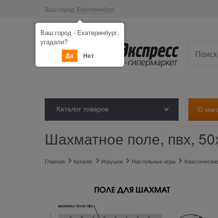
Ваш город:
Екатеринбург
Ваш город - Екатеринбург,
угадали?
Да
Нет
Каталог товаров
О маг
Шахматное поле, пвх, 50
Главная
Каталог
Игрушки
Настольные игры
Классически