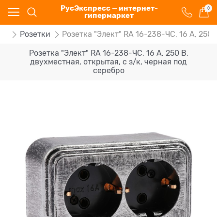
РусЭкспресс — интернет-
0
гипермаркет
ки
Розетки
Розетка "Элект" RA 16-238-ЧС, 16 А, 250 
Розетка "Элект" RA 16-238-ЧС, 16 А, 250 В,
двухместная, открытая, с з/к, черная под
серебро