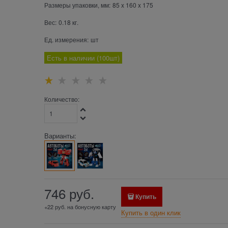
Размеры упаковки, мм:
85
x
160
x
175
Вес:
0.18
кг.
Ед. измерения:
шт
Есть в наличии (
100
шт
)
Количество:
Варианты:
746
 руб.
Купить
+22 руб. на бонусную карту
Купить в один клик