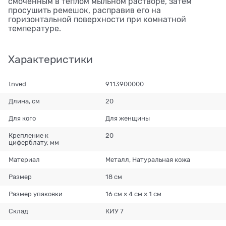
смоченным в теплом мыльном растворе, затем
просушить ремешок, расправив его на
горизонтальной поверхности при комнатной
температуре.
Характеристики
tnved
9113900000
Длина, см
20
Для кого
Для женщины
Крепление к
20
циферблату, мм
Материал
Металл, Натуральная кожа
Размер
18 см
Размер упаковки
16 см × 4 см × 1 см
Склад
КИУ 7