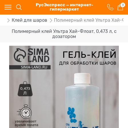
РусЭкспресс — интернет-
0
гипермаркет
ов
Клей для шаров
Полимерный клей Ультра Хай-Фло
Полимерный клей Ультра Хай-Флоат, 0,473 л, с
дозатором