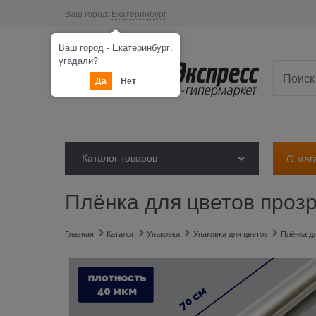
Ваш город:
Екатеринбург
Ваш город - Екатеринбург,
угадали?
Да
Нет
Каталог товаров
О маг
Плёнка для цветов прозра
Главная
Каталог
Упаковка
Упаковка для цветов
Плёнка д