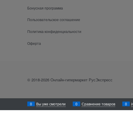
Бонусная программа
Пользовательское соглашение
Политика конфиденциальности
Оферта
© 2018-2026 Онлайн-гипермаркет РусЭкспресс
0
Вы уже смотрели
0
Сравнение товаров
0
Уважаемый посетитель! Для лучшего функционирования сайта rusexpress
осуществлён сбор Ваших метаданных, Вам необходимо покинуть данный
Закрыть