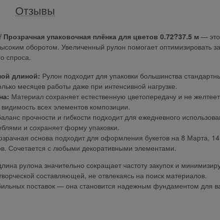
Отзывы
!
Прозрачная упаковочная плёнка для цветов 0.72?37.5 м
— это
высоким оборотом. Увеличенный рулон помогает оптимизировать за
о спроса.
ной длиной:
Рулон подходит для упаковки большинства стандартн
колько месяцев работы даже при интенсивной нагрузке.
на:
Материал сохраняет естественную цветопередачу и не желтеет
видимость всех элементов композиции.
ланс прочности и гибкости подходит для ежедневного использова
еблями и сохраняет форму упаковки.
зрачная основа подходит для оформления букетов на 8 Марта, 14
ов. Сочетается с любыми декоративными элементами.
ина рулона значительно сокращает частоту закупок и минимизир
творческой составляющей, не отвлекаясь на поиск материалов.
бильных поставок — она становится надежным фундаментом для в