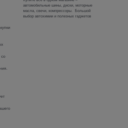
автомобильные шины, диски, моторные
масла, свечи, компрессоры. Большой
выбор автохимии и полезных гаджетов
купки
ых
 со
ния.
ует
ашего