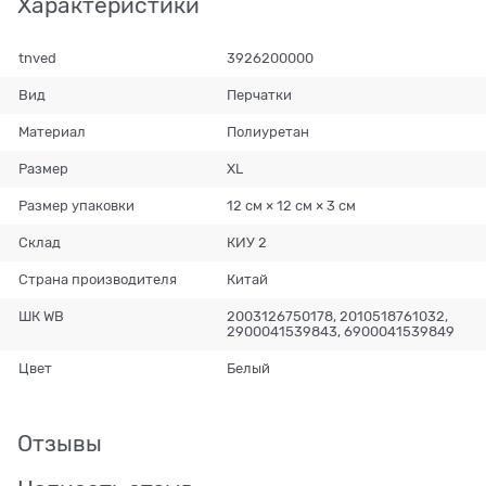
Характеристики
tnved
3926200000
Вид
Перчатки
Материал
Полиуретан
Размер
XL
Размер упаковки
12 см × 12 см × 3 см
Склад
КИУ 2
Страна производителя
Китай
ШК WB
2003126750178, 2010518761032,
2900041539843, 6900041539849
Цвет
Белый
Отзывы