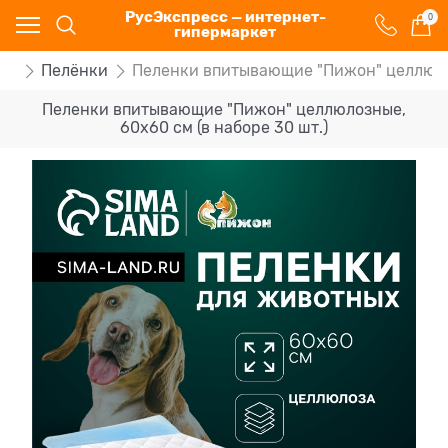
РусЭкспресс — интернет-
0
гипермаркет
ми
Пелёнки
Пеленки впитывающие "Пижон" целлюлоз
Пеленки впитывающие "Пижон" целлюлозные,
60х60 см (в наборе 30 шт.)