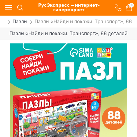
РусЭкспресс — интернет-
0
гипермаркет
ки
Пазлы
Пазлы «Найди и покажи. Транспорт», 88 д
Пазлы «Найди и покажи. Транспорт», 88 деталей