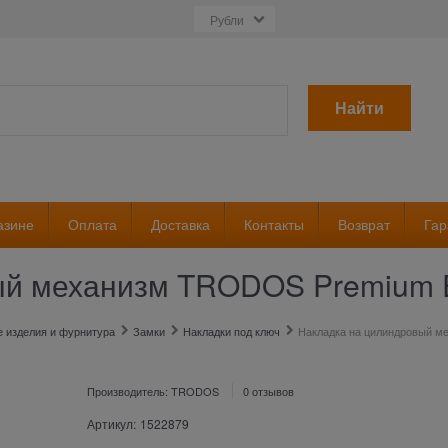
Найти
азине
Оплата
Доставка
Контакты
Возврат
Гар
ый механизм TRODOS Premium E
 изделия и фурнитура
Замки
Накладки под ключ
Накладка на цилиндровый м
Производитель:
TRODOS
0 отзывов
Артикул:
1522879