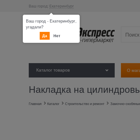
Ваш город:
Екатеринбург
Ваш город - Екатеринбург,
угадали?
Да
Нет
Каталог товаров
О маг
Накладка на цилиндров
Главная
Каталог
Строительство и ремонт
Замочно-скобяные