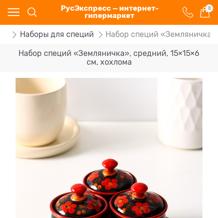
РусЭкспресс — интернет-
0
гипермаркет
ий
Наборы для специй
Набор специй «Земляничка», 
Набор специй «Земляничка», средний, 15×15×6
см, хохлома