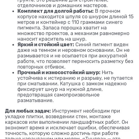
грунте. Это решение для строителей,
отделочников и домашних мастеров.
Комплект для долгой работы:
В прочном
корпусе находится шпуля со шнуром длиной 15
метров и контейнер с 110 граммами синего
пигмента. Запаса порошка хватит на
множество проектов, а механизм равномерно
наносит краситель на шнур.
Яркий и стойкий цвет:
Синий пигмент виден
даже на темном и неровном основании. Он не
размывается и не осыпается при аккуратной
работе, что позволяет переносить разметку без
повторных отбивок.
Прочный и износостойкий шнур:
Нить
устойчива к истиранию и разрыву, не путается
при сматывании. Катушка с замком надежно
фиксирует шнур на нужной длине,
предотвращая самопроизвольное
разматывание.
Для любых задач:
Инструмент необходим при
укладке плитки, возведении стен, монтаже
каркасов или выполнении ландшафтных работ. Он
экономит время и исключает ошибки, обеспечивая
точность, которую сложно достичь при работе