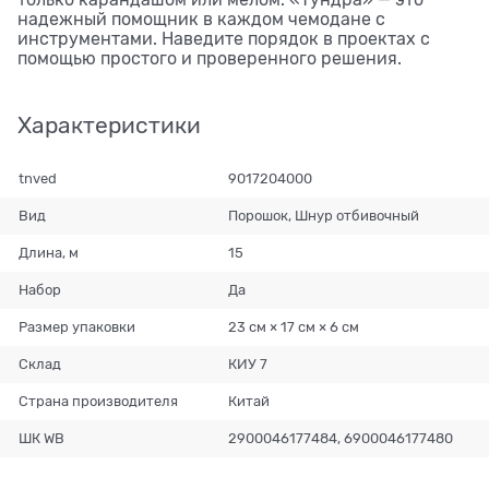
только карандашом или мелом. «Тундра» — это
надежный помощник в каждом чемодане с
инструментами. Наведите порядок в проектах с
помощью простого и проверенного решения.
Характеристики
tnved
9017204000
Вид
Порошок, Шнур отбивочный
Длина, м
15
Набор
Да
Размер упаковки
23 см × 17 см × 6 см
Склад
КИУ 7
Страна производителя
Китай
ШК WB
2900046177484, 6900046177480