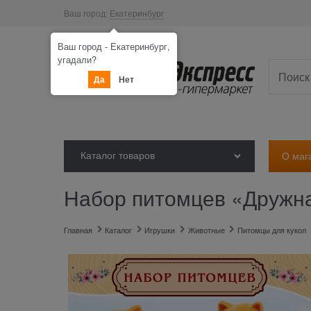
Ваш город:
Екатеринбург
Ваш город - Екатеринбург,
угадали?
Да
Нет
Каталог товаров
О маг
Набор питомцев «Дружна
Главная
Каталог
Игрушки
Животные
Питомцы для кукол