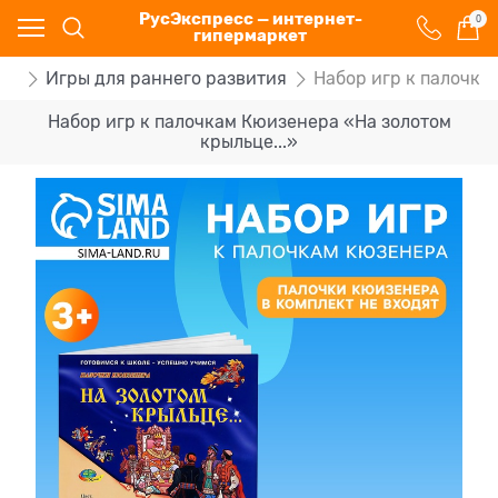
РусЭкспресс — интернет-
0
гипермаркет
ки
Игры для раннего развития
Набор игр к палочка
Набор игр к палочкам Кюизенера «На золотом
крыльце...»