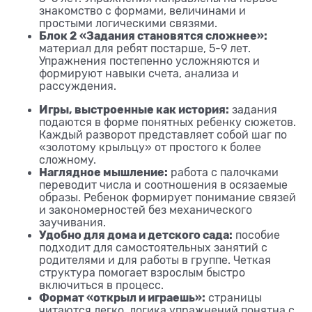
знакомство с формами, величинами и
простыми логическими связями.
Блок 2 «Задания становятся сложнее»:
материал для ребят постарше, 5-9 лет.
Упражнения постепенно усложняются и
формируют навыки счета, анализа и
рассуждения.
Игры, выстроенные как история:
задания
подаются в форме понятных ребенку сюжетов.
Каждый разворот представляет собой шаг по
«золотому крыльцу» от простого к более
сложному.
Наглядное мышление:
работа с палочками
переводит числа и соотношения в осязаемые
образы. Ребенок формирует понимание связей
и закономерностей без механического
заучивания.
Удобно для дома и детского сада:
пособие
подходит для самостоятельных занятий с
родителями и для работы в группе. Четкая
структура помогает взрослым быстро
включиться в процесс.
Формат «открыл и играешь»:
страницы
читаются легко, логика упражнений понятна с