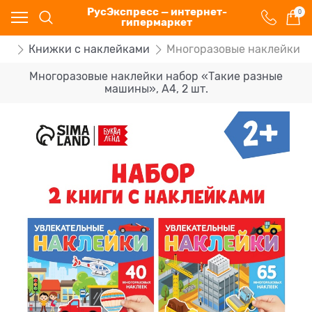
РусЭкспресс — интернет-
0
гипермаркет
ей
Книжки c наклейками
Многоразовые наклейки на
Многоразовые наклейки набор «Такие разные
машины», А4, 2 шт.