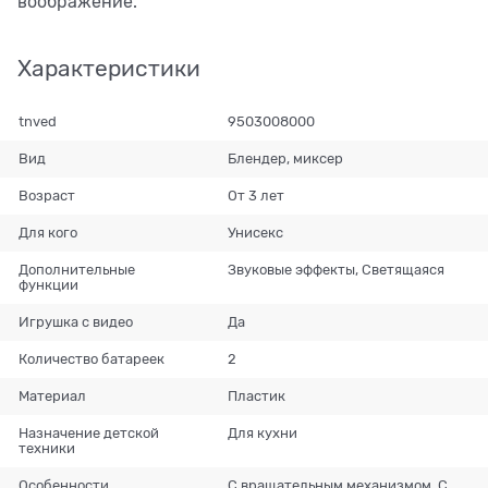
воображение.
Характеристики
tnved
9503008000
Вид
Блендер, миксер
Возраст
От 3 лет
Для кого
Унисекс
Дополнительные
Звуковые эффекты, Светящаяся
функции
Игрушка с видео
Да
Количество батареек
2
Материал
Пластик
Назначение детской
Для кухни
техники
Особенности
С вращательным механизмом, С