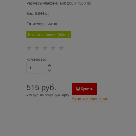
Размеры упаковки, мм:
200
x
150
x
30
Вес:
0.044
кг.
Ед. измерения:
шт
Есть в наличии (
83
шт
)
Количество:
515
 руб.
Купить
+15 руб. на бонусную карту
Купить в один клик