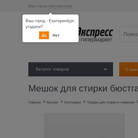
Ваш город:
Екатеринбург
Ваш город - Екатеринбург,
угадали?
Да
Нет
Каталог товаров
О маг
Мешок для стирки бюстга
Главная
Каталог
Хозтовары
Товары для стирки и глажения