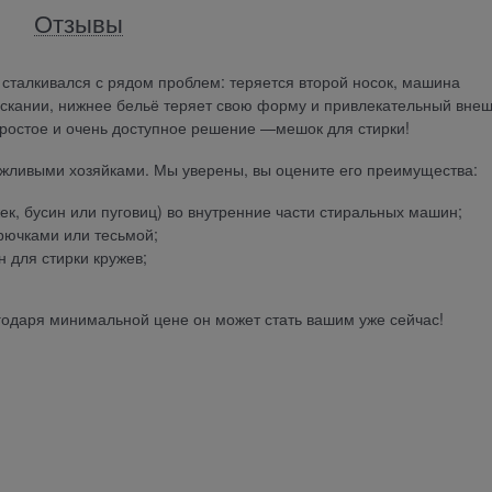
Отзывы
з сталкивался с рядом проблем: теряется второй носок, машина
оскании, нижнее бельё теряет свою форму и привлекательный вне
 простое и очень доступное решение —мешок для стирки!
жливыми хозяйками. Мы уверены, вы оцените его преимущества:
к, бусин или пуговиц) во внутренние части стиральных машин;
рючками или тесьмой;
 для стирки кружев;
годаря минимальной цене он может стать вашим уже сейчас!