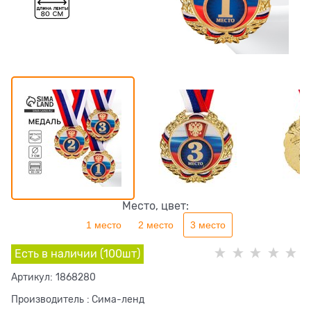
Место, цвет:
1 место
2 место
3 место
Есть в наличии (
100
шт
)
Артикул:
1868280
Производитель
:
Сима-ленд