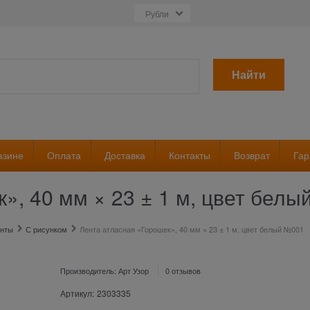
Найти
азине
Оплата
Доставка
Контакты
Возврат
Гар
», 40 мм × 23 ± 1 м, цвет бел
енты
С рисунком
Лента атласная «Горошек», 40 мм × 23 ± 1 м, цвет белый №001
Производитель:
Арт Узор
0 отзывов
Артикул:
2303335