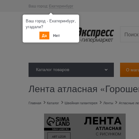
Ваш город:
Екатеринбург
Ваш город - Екатеринбург,
угадали?
Да
Нет
Каталог товаров
О маг
Лента атласная «Горошек
Главная
Каталог
Швейная галантерея
Ленты
Атласные л