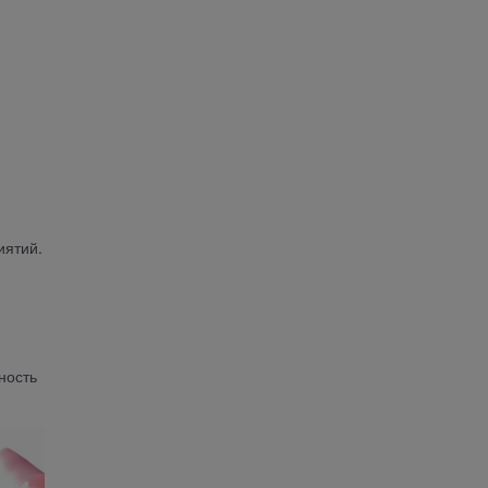
иятий.
ность