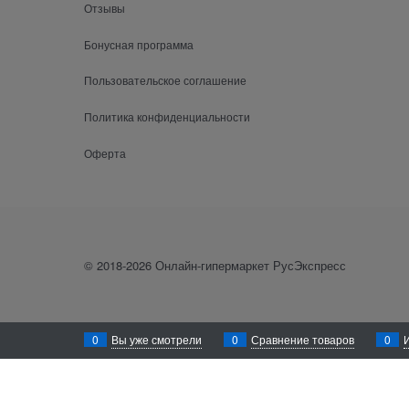
Отзывы
Бонусная программа
Пользовательское соглашение
Политика конфиденциальности
Оферта
© 2018-2026 Онлайн-гипермаркет РусЭкспресс
0
Вы уже смотрели
0
Сравнение товаров
0
Уважаемый посетитель! Для лучшего функционирования сайта rusexpress
осуществлён сбор Ваших метаданных, Вам необходимо покинуть данный
Закрыть