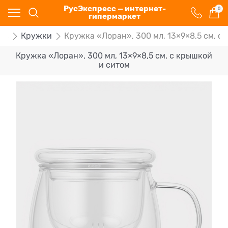
РусЭкспресс — интернет-
0
гипермаркет
ов
Кружки
Кружка «Лоран», 300 мл, 13×9×8,5 см, с
Кружка «Лоран», 300 мл, 13×9×8,5 см, с крышкой
и ситом