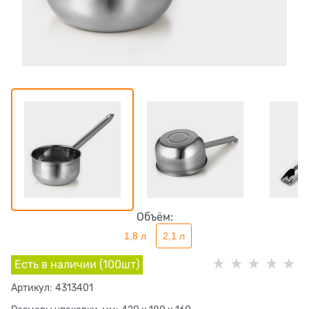
Объём:
1,8 л
2,1 л
Есть в наличии (
100
шт
)
Артикул:
4313401