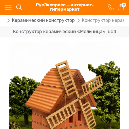
РусЭкспресс — интернет-
0
гипермаркет
ры
Керамический конструктор
Конструктор керами
Конструктор керамический «Мельница», 604