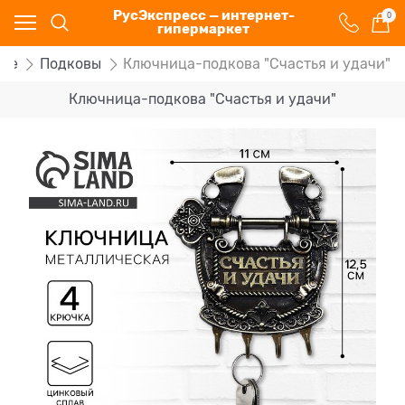
РусЭкспресс — интернет-
0
гипермаркет
ьбе
Подковы
Ключница-подкова "Счастья и удачи"
Ключница-подкова "Счастья и удачи"