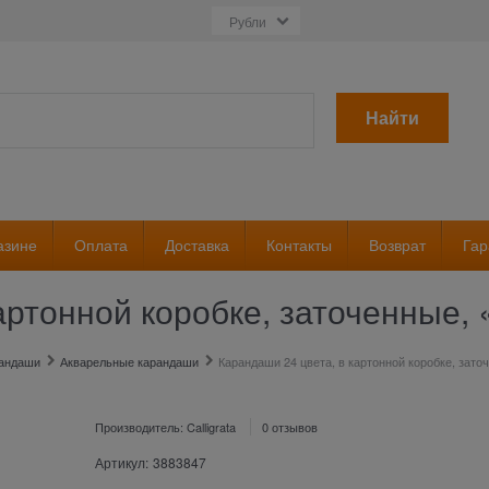
Найти
азине
Оплата
Доставка
Контакты
Возврат
Гар
артонной коробке, заточенные,
андаши
Акварельные карандаши
Карандаши 24 цвета, в картонной коробке, зат
Производитель:
Calligrata
0 отзывов
Артикул:
3883847