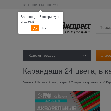
Ваш город:
Екатеринбург
Ваш город - Екатеринбург,
угадали?
Да
Нет
Каталог товаров
О маг
Карандаши 24 цвета, в к
Главная
Каталог
Канцтовары
Товары для художников
Кар