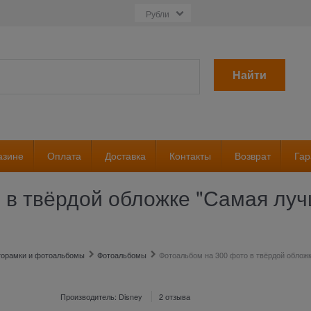
Найти
азине
Оплата
Доставка
Контакты
Возврат
Гар
 в твёрдой обложке "Самая луч
торамки и фотоальбомы
Фотоальбомы
Фотоальбом на 300 фото в твёрдой облож
Производитель:
Disney
2 отзыва