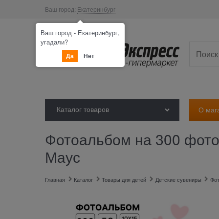
Ваш город:
Екатеринбург
Ваш город - Екатеринбург,
угадали?
Да
Нет
Каталог товаров
О маг
Фотоальбом на 300 фото
Маус
Главная
Каталог
Товары для детей
Детские сувениры
Фо