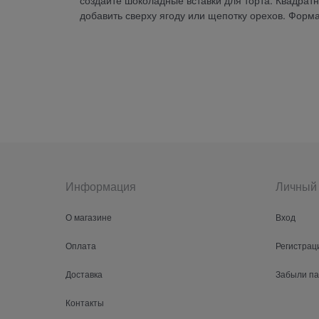
создайте шоколадные вставки для торта. Квадрат
добавить сверху ягоду или щепотку орехов. Форма
Информация
Личный 
О магазине
Вход
Оплата
Регистрац
Доставка
Забыли п
Контакты