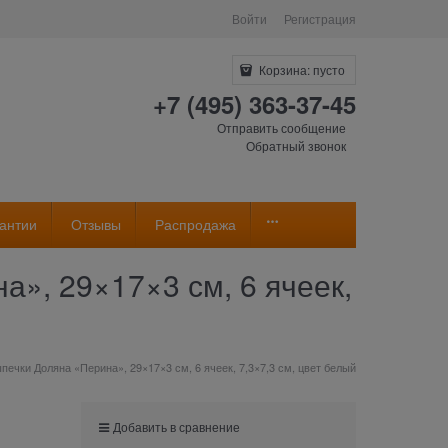
Войти
Регистрация
Корзина:
пусто
+7 (495) 363-37-45
Отправить сообщение
Обратный звонок
антии
Отзывы
Распродажа
», 29×17×3 см, 6 ячеек,
ечки Доляна «Перина», 29×17×3 см, 6 ячеек, 7,3×7,3 см, цвет белый
Добавить в сравнение