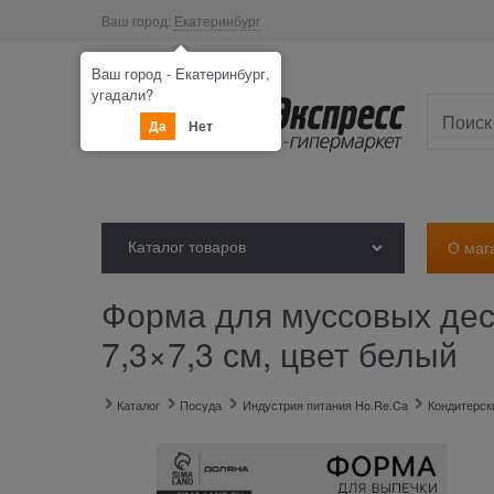
Ваш город:
Екатеринбург
Ваш город - Екатеринбург,
угадали?
Да
Нет
Каталог товаров
О маг
Форма для муссовых десе
7,3×7,3 см, цвет белый
Главная
Каталог
Посуда
Индустрия питания Ho.Re.Ca
Кондитерск