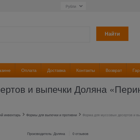
Найти
азине
Оплата
Доставка
Контакты
Возврат
Гар
ртов и выпечки Доляна «Перина
ий инвентарь
Формы для выпечки и противни
Форма для муссовых десертов и вып
Производитель:
Доляна
0 отзывов