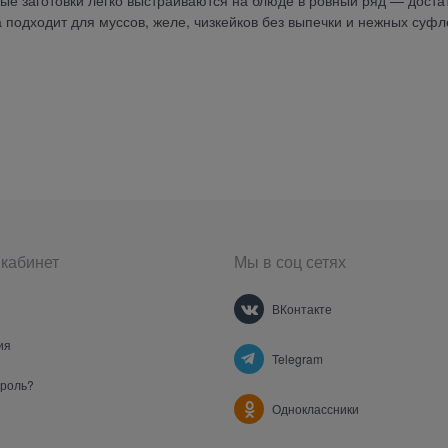
ные заготовки легко выстраиваются на блюде в ровный ряд — доста
 подходит для муссов, желе, чизкейков без выпечки и нежных суфл
кабинет
Мы в соц сетях
ВКонтакте
ия
Telegram
ароль?
Одноклассники