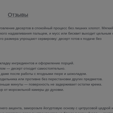
Отзывы
вление десертов в спокойный процесс без лишних хлопот. Мягки
гкого надавливания пальцем, и мусс или бисквит выходит цельным 
го размера упрощают сервировку: десерт готов к подаче без
кладку ингредиентов и оформление порций.
лом — десерт отходит самостоятельно.
 даже после работы с ягодными пюре и шоколадом.
одильника или противне без перестановки других предметов.
еньше минуты — поверхность не задерживает остатки крема.
р от морозильной камеры до духовки.
его акцента, заморозьте йогуртовую основу с цитрусовой цедрой 