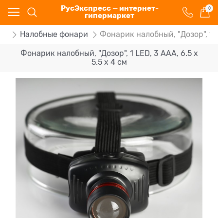
РусЭкспресс — интернет-
0
гипермаркет
ки
Налобные фонари
Фонарик налобный, "Дозор", 1 LE
Фонарик налобный, "Дозор", 1 LED, 3 ААА, 6.5 х
5.5 х 4 см