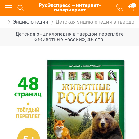
РусЭкспресс — интернет-
0
гипермаркет
ги
Энциклопедии
Детская энциклопедия в твёрдом 
Детская энциклопедия в твёрдом переплёте
«Животные России», 48 стр.